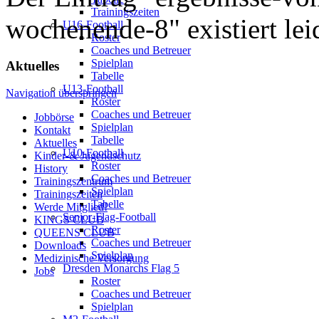
Trainingszeiten
wochenende-8" existiert leid
U16-Football
Roster
Coaches und Betreuer
Spielplan
Aktuelles
Tabelle
U13-Football
Navigation überspringen
Roster
Coaches und Betreuer
Jobbörse
Spielplan
Kontakt
Tabelle
Aktuelles
U10-Football
Kinder-& Jugendschutz
Roster
History
Coaches und Betreuer
Trainingszentrum
Spielplan
Trainingszeiten
Tabelle
Werde Mitglied!
Senior-Flag-Football
KINGS CLUB
Roster
QUEENS CLUB
Coaches und Betreuer
Downloads
Spielplan
Medizinische Versorgung
Dresden Monarchs Flag 5
Jobs
Roster
Coaches und Betreuer
Spielplan