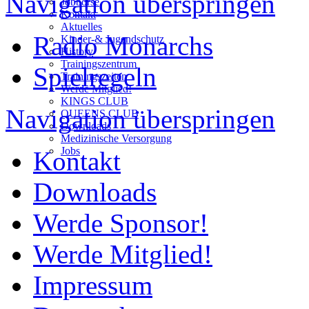
Navigation überspringen
Jobbörse
Kontakt
Aktuelles
Radio Monarchs
Kinder-& Jugendschutz
History
Trainingszentrum
Spielregeln
Trainingszeiten
Werde Mitglied!
KINGS CLUB
Navigation überspringen
QUEENS CLUB
Downloads
Medizinische Versorgung
Jobs
Kontakt
Downloads
Werde Sponsor!
Werde Mitglied!
Impressum