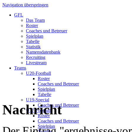
Navigation überspringen
GFL
Das Team
Roster
Coaches und Betreuer
Spielplan
Tabelle
Statistik
Namensdatenbank
Recruiting
Livestream
Teams
U20-Football
Roster
Coaches und Betreuer
Spielplan
Tabelle
U19-Special
Nachricht
Coaches und Betreuer
U17-Football
Roster
Coaches und Betreuer
Spielplan
Der Eintrag "ergebnisse-vo
Tabelle