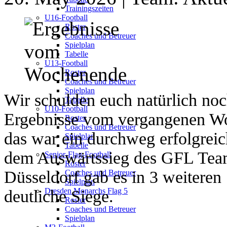
Trainingszeiten
U16-Football
Roster
Coaches und Betreuer
Spielplan
Tabelle
U13-Football
Roster
Coaches und Betreuer
Spielplan
Wir schulden euch natürlich noc
Tabelle
U10-Football
Ergebnisse vom vergangenen W
Roster
Coaches und Betreuer
das war ein durchweg erfolgrei
Spielplan
Tabelle
dem Auswärtssieg des GFL Tea
Senior-Flag-Football
Roster
Düsseldorf gab es in 3 weiteren
Coaches und Betreuer
Spielplan
Dresden Monarchs Flag 5
deutliche Siege.
Roster
Coaches und Betreuer
Spielplan