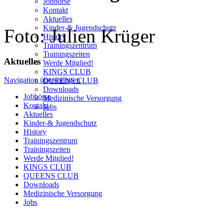
Jobbörse
Kontakt
Aktuelles
Kinder-& Jugendschutz
Foto: Julien Krüger
History
Trainingszentrum
Trainingszeiten
Aktuelles
Werde Mitglied!
KINGS CLUB
Navigation überspringen
QUEENS CLUB
Downloads
Jobbörse
Medizinische Versorgung
Kontakt
Jobs
Aktuelles
Kinder-& Jugendschutz
History
Trainingszentrum
Trainingszeiten
Werde Mitglied!
KINGS CLUB
QUEENS CLUB
Downloads
Medizinische Versorgung
Jobs