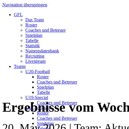
Navigation überspringen
GFL
Das Team
Roster
Coaches und Betreuer
Spielplan
Tabelle
Statistik
Namensdatenbank
Recruiting
Livestream
Teams
U20-Football
Roster
Coaches und Betreuer
Spielplan
Tabelle
U19-Special
Ergebnisse vom Woc
Coaches und Betreuer
U17-Football
Roster
Coaches und Betreuer
Spielplan
20. May 2026
| Team: Aktue
Tabelle