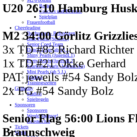
M2-Football
U20 26:10 Hamburg Husk
Roster
Coaches und Betreuer
Spielplan
Frauenfootball
Cheerleading
M2 34:00 Görlitz Grizzlie
Buchungen - Referenzen
Blue Pearls (SeniorL)
Senior Coed Team
3x TD #83 Richard Richter
Dance Team (ab 18 J.)
Shiny Pearls (JugendL1)
1x TD #21 Okke Gerhard
Pretty Pearls (JugendL2)
Sparkling Pearls (JugendNeu)
Mini Pearls (ab 5 J.)
PAT jeweils #54 Sandy Bol
Termine
Trainingszeiten
2x FG #54 Sandy Bolz
Gameday
Stadion
Spielregeln
Sponsoren
Sponsoren
Senior Flag 56:00 Lions 
Werde Sponsor!
Boosterclub
Tickets
Braunschweig
Verein