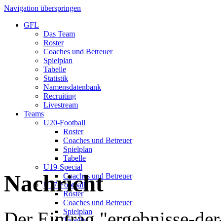
Navigation überspringen
GFL
Das Team
Roster
Coaches und Betreuer
Spielplan
Tabelle
Statistik
Namensdatenbank
Recruiting
Livestream
Teams
U20-Football
Roster
Coaches und Betreuer
Spielplan
Tabelle
U19-Special
Nachricht
Coaches und Betreuer
U17-Football
Roster
Coaches und Betreuer
Spielplan
Der Eintrag "ergebnisse-der
Tabelle