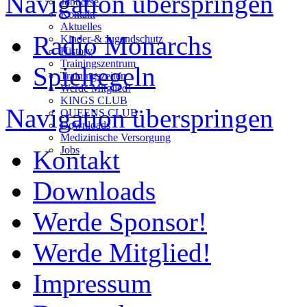
Navigation überspringen
Jobbörse
Kontakt
Aktuelles
Radio Monarchs
Kinder-& Jugendschutz
History
Trainingszentrum
Spielregeln
Trainingszeiten
Werde Mitglied!
KINGS CLUB
Navigation überspringen
QUEENS CLUB
Downloads
Medizinische Versorgung
Jobs
Kontakt
Downloads
Werde Sponsor!
Werde Mitglied!
Impressum