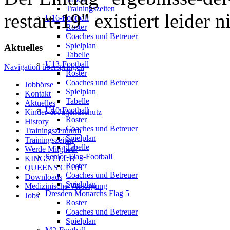
Trainingszeiten
restart-19" existiert leider n
U16-Football
Roster
Coaches und Betreuer
Spielplan
Aktuelles
Tabelle
U13-Football
Navigation überspringen
Roster
Coaches und Betreuer
Jobbörse
Spielplan
Kontakt
Tabelle
Aktuelles
U10-Football
Kinder-& Jugendschutz
Roster
History
Coaches und Betreuer
Trainingszentrum
Spielplan
Trainingszeiten
Tabelle
Werde Mitglied!
Senior-Flag-Football
KINGS CLUB
Roster
QUEENS CLUB
Coaches und Betreuer
Downloads
Spielplan
Medizinische Versorgung
Dresden Monarchs Flag 5
Jobs
Roster
Coaches und Betreuer
Spielplan