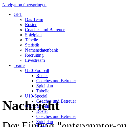
Navigation überspringen
GFL
Das Team
Roster
Coaches und Betreuer
Spielplan
Tabelle
Statistik
Namensdatenbank
Recruiting
Livestream
Teams
U20-Football
Roster
Coaches und Betreuer
Spielplan
Tabelle
U19-Special
Nachricht
Coaches und Betreuer
U17-Football
Roster
Coaches und Betreuer
Spielplan
Der Eintrag "entspannter-au
Tabelle