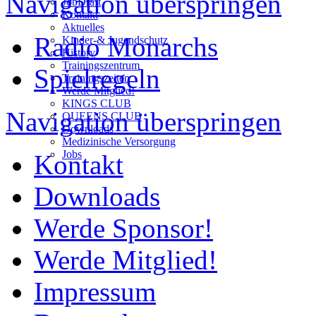
Navigation überspringen
JobDraft
Kontakt
Aktuelles
Radio Monarchs
Kinder-& Jugendschutz
History
Trainingszentrum
Spielregeln
Trainingszeiten
Werde Mitglied!
KINGS CLUB
Navigation überspringen
QUEENS CLUB
Downloads
Medizinische Versorgung
Jobs
Kontakt
Downloads
Werde Sponsor!
Werde Mitglied!
Impressum