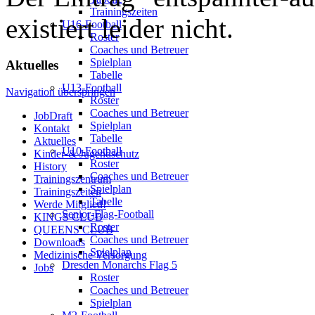
Trainingszeiten
existiert leider nicht.
U16-Football
Roster
Coaches und Betreuer
Spielplan
Aktuelles
Tabelle
U13-Football
Navigation überspringen
Roster
Coaches und Betreuer
JobDraft
Spielplan
Kontakt
Tabelle
Aktuelles
U10-Football
Kinder-& Jugendschutz
Roster
History
Coaches und Betreuer
Trainingszentrum
Spielplan
Trainingszeiten
Tabelle
Werde Mitglied!
Senior-Flag-Football
KINGS CLUB
Roster
QUEENS CLUB
Coaches und Betreuer
Downloads
Spielplan
Medizinische Versorgung
Dresden Monarchs Flag 5
Jobs
Roster
Coaches und Betreuer
Spielplan