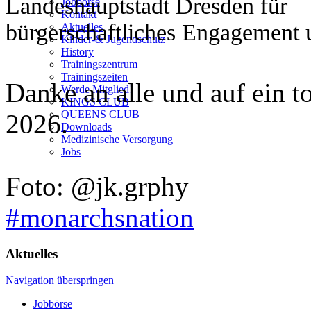
Landeshauptstadt Dresden für
Jobbörse
Kontakt
bürgerschaftliches Engagement
Aktuelles
Kinder-& Jugendschutz
History
Trainingszentrum
Trainingszeiten
Danke an alle und auf ein to
Werde Mitglied!
KINGS CLUB
QUEENS CLUB
2026.
Downloads
Medizinische Versorgung
Jobs
Foto: @jk.grphy
#monarchsnation
Aktuelles
Navigation überspringen
Jobbörse