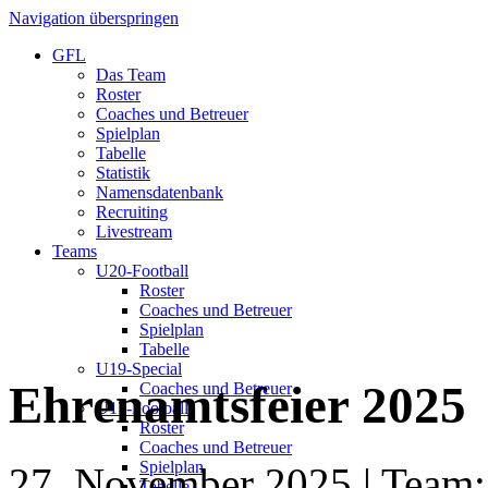
Navigation überspringen
GFL
Das Team
Roster
Coaches und Betreuer
Spielplan
Tabelle
Statistik
Namensdatenbank
Recruiting
Livestream
Teams
U20-Football
Roster
Coaches und Betreuer
Spielplan
Tabelle
U19-Special
Ehrenamtsfeier 2025
Coaches und Betreuer
U17-Football
Roster
Coaches und Betreuer
Spielplan
27. November 2025
| Team:
Tabelle