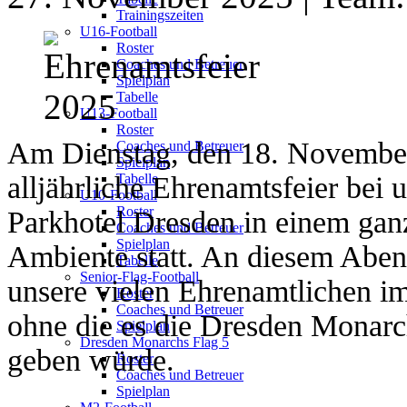
Trainingszeiten
U16-Football
Roster
Coaches und Betreuer
Spielplan
Tabelle
U13-Football
Roster
Am Dienstag, den 18. November
Coaches und Betreuer
Spielplan
alljährliche Ehrenamtsfeier bei 
Tabelle
U10-Football
Roster
Parkhotel Dresden in einem gan
Coaches und Betreuer
Spielplan
Ambiente statt. An diesem Aben
Tabelle
Senior-Flag-Football
unsere vielen Ehrenamtlichen i
Roster
Coaches und Betreuer
ohne die es die Dresden Monarc
Spielplan
Dresden Monarchs Flag 5
geben würde.
Roster
Coaches und Betreuer
Spielplan