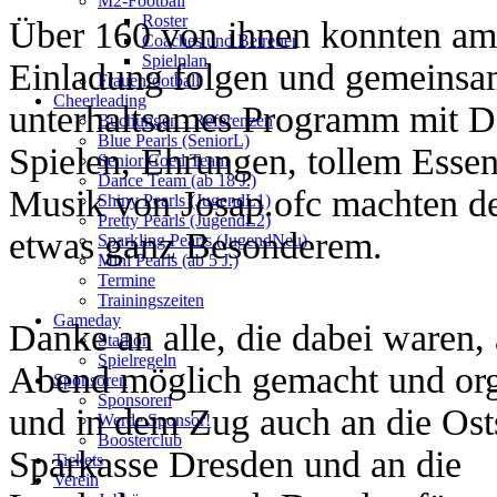
M2-Football
Roster
Über 160 von ihnen konnten am
Coaches und Betreuer
Spielplan
Einladung folgen und gemeinsam
Frauenfootball
Cheerleading
unterhaltsames Programm mit 
Buchungen - Referenzen
Blue Pearls (SeniorL)
Spielen, Ehrungen, tollem Essen
Senior Coed Team
Dance Team (ab 18 J.)
Musik von Josap.ofc machten d
Shiny Pearls (JugendL1)
Pretty Pearls (JugendL2)
etwas ganz Besonderem.
Sparkling Pearls (JugendNeu)
Mini Pearls (ab 5 J.)
Termine
Trainingszeiten
Gameday
Danke an alle, die dabei waren, 
Stadion
Spielregeln
Abend möglich gemacht und org
Sponsoren
Sponsoren
und in dem Zug auch an die Ost
Werde Sponsor!
Boosterclub
Sparkasse Dresden und an die
Tickets
Verein