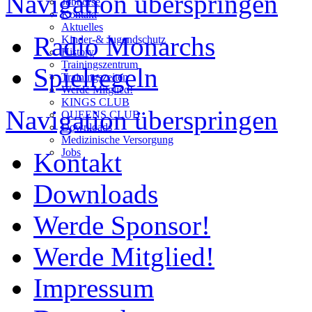
Navigation überspringen
Jobbörse
Kontakt
Aktuelles
Radio Monarchs
Kinder-& Jugendschutz
History
Trainingszentrum
Spielregeln
Trainingszeiten
Werde Mitglied!
KINGS CLUB
Navigation überspringen
QUEENS CLUB
Downloads
Medizinische Versorgung
Jobs
Kontakt
Downloads
Werde Sponsor!
Werde Mitglied!
Impressum