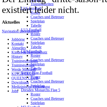
Trainingszeiten
existiert leider nicht.
U16-Football
Roster
Coaches und Betreuer
Spielplan
Aktuelles
Tabelle
U13-Football
Navigation überspringen
Roster
Coaches und Betreuer
Jobbörse
Spielplan
Kontakt
Tabelle
Aktuelles
U10-Football
Kinder-& Jugendschutz
Roster
History
Coaches und Betreuer
Trainingszentrum
Spielplan
Trainingszeiten
Tabelle
Werde Mitglied!
Senior-Flag-Football
KINGS CLUB
Roster
QUEENS CLUB
Coaches und Betreuer
Downloads
Spielplan
Medizinische Versorgung
Dresden Monarchs Flag 5
Jobs
Roster
Coaches und Betreuer
Spielplan