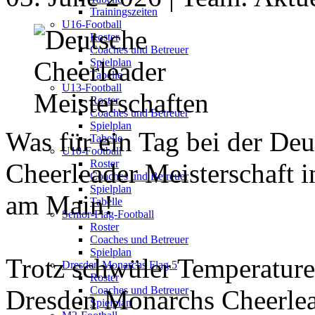
Trainingszeiten
U16-Football
Roster
Coaches und Betreuer
Spielplan
Tabelle
U13-Football
Roster
Coaches und Betreuer
Spielplan
Was für ein Tag bei der De
Tabelle
U10-Football
Roster
Cheerleader Meisterschaft i
Coaches und Betreuer
Spielplan
am Main!
Tabelle
Senior-Flag-Football
Roster
Coaches und Betreuer
Spielplan
Trotz schwüler Temperature
Dresden Monarchs Flag 5
Roster
Coaches und Betreuer
Dresden Monarchs Cheerlea
Spielplan