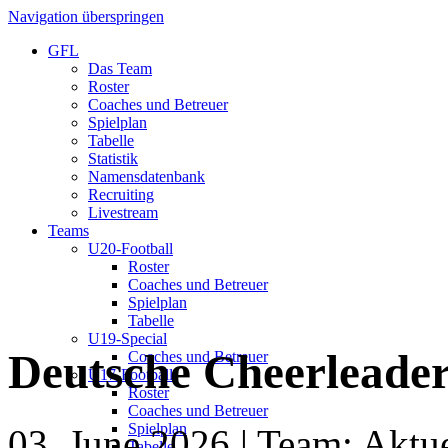
Navigation überspringen
GFL
Das Team
Roster
Coaches und Betreuer
Spielplan
Tabelle
Statistik
Namensdatenbank
Recruiting
Livestream
Teams
U20-Football
Roster
Coaches und Betreuer
Spielplan
Tabelle
U19-Special
Deutsche Cheerleader
Coaches und Betreuer
U17-Football
Roster
Coaches und Betreuer
Spielplan
03. June 2026
| Team: Aktue
Tabelle