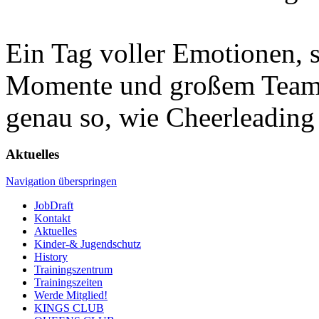
Ein Tag voller Emotionen, s
Momente und großem Team
genau so, wie Cheerleading 
Aktuelles
Navigation überspringen
JobDraft
Kontakt
Aktuelles
Kinder-& Jugendschutz
History
Trainingszentrum
Trainingszeiten
Werde Mitglied!
KINGS CLUB