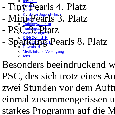
JobDraft
- Tiny Pearls 4. Platz
Kontakt
Aktuelles
Kinder-& Jugendschutz
- Mini Pearls 3. Platz
History
Trainingszentrum
- PSC 3. Platz
Trainingszeiten
Werde Mitglied!
KINGS CLUB
- Sparkling Pearls 8. Platz
QUEENS CLUB
Downloads
Medizinische Versorgung
Jobs
Besonders beeindruckend w
PSC, des sich trotz eines Au
zwei Stunden vor dem Auftr
einmal zusammengerissen u
starkes Programm auf die M