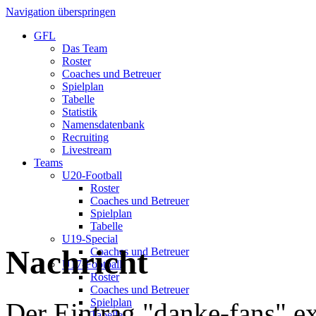
Navigation überspringen
GFL
Das Team
Roster
Coaches und Betreuer
Spielplan
Tabelle
Statistik
Namensdatenbank
Recruiting
Livestream
Teams
U20-Football
Roster
Coaches und Betreuer
Spielplan
Tabelle
U19-Special
Nachricht
Coaches und Betreuer
U17-Football
Roster
Coaches und Betreuer
Spielplan
Der Eintrag "danke-fans" exi
Tabelle