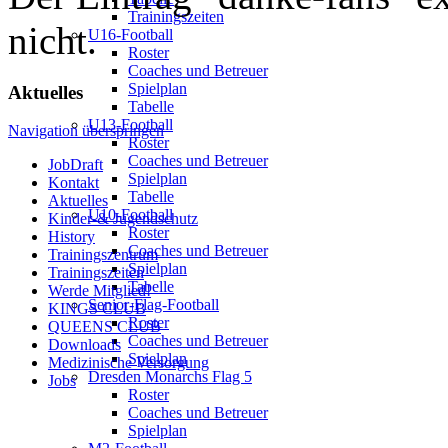
Trainingszeiten
nicht.
U16-Football
Roster
Coaches und Betreuer
Spielplan
Aktuelles
Tabelle
U13-Football
Navigation überspringen
Roster
Coaches und Betreuer
JobDraft
Spielplan
Kontakt
Tabelle
Aktuelles
U10-Football
Kinder-& Jugendschutz
Roster
History
Coaches und Betreuer
Trainingszentrum
Spielplan
Trainingszeiten
Tabelle
Werde Mitglied!
Senior-Flag-Football
KINGS CLUB
Roster
QUEENS CLUB
Coaches und Betreuer
Downloads
Spielplan
Medizinische Versorgung
Dresden Monarchs Flag 5
Jobs
Roster
Coaches und Betreuer
Spielplan