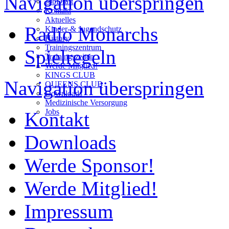
Navigation überspringen
JobDraft
Kontakt
Aktuelles
Radio Monarchs
Kinder-& Jugendschutz
History
Trainingszentrum
Spielregeln
Trainingszeiten
Werde Mitglied!
KINGS CLUB
Navigation überspringen
QUEENS CLUB
Downloads
Medizinische Versorgung
Jobs
Kontakt
Downloads
Werde Sponsor!
Werde Mitglied!
Impressum