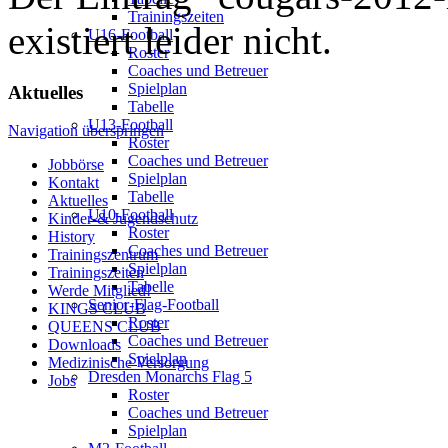
Trainingszeiten
existiert leider nicht.
U16-Football
Roster
Coaches und Betreuer
Spielplan
Aktuelles
Tabelle
U13-Football
Navigation überspringen
Roster
Coaches und Betreuer
Jobbörse
Spielplan
Kontakt
Tabelle
Aktuelles
U10-Football
Kinder-& Jugendschutz
Roster
History
Coaches und Betreuer
Trainingszentrum
Spielplan
Trainingszeiten
Tabelle
Werde Mitglied!
Senior-Flag-Football
KINGS CLUB
Roster
QUEENS CLUB
Coaches und Betreuer
Downloads
Spielplan
Medizinische Versorgung
Dresden Monarchs Flag 5
Jobs
Roster
Coaches und Betreuer
Spielplan