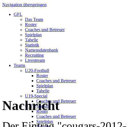
Navigation überspringen
GFL
Das Team
Roster
Coaches und Betreuer
Spielplan
Tabelle
Statistik
Namensdatenbank
Recruiting
Livestream
Teams
U20-Football
Roster
Coaches und Betreuer
Spielplan
Tabelle
U19-Special
Nachricht
Coaches und Betreuer
U17-Football
Roster
Coaches und Betreuer
Spielplan
Der Eintrag "cougars-2012-
Tabelle