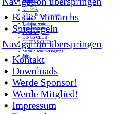
Navigation überspringen
Jobbörse
Kontakt
Aktuelles
Radio Monarchs
Kinder-& Jugendschutz
History
Trainingszentrum
Spielregeln
Trainingszeiten
Werde Mitglied!
KINGS CLUB
Navigation überspringen
QUEENS CLUB
Downloads
Medizinische Versorgung
Jobs
Kontakt
Downloads
Werde Sponsor!
Werde Mitglied!
Impressum