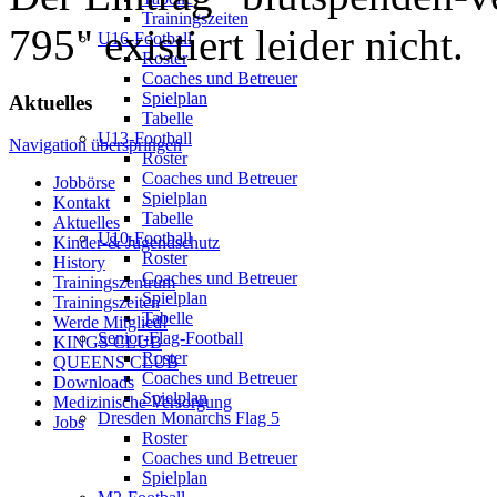
Trainingszeiten
795" existiert leider nicht.
U16-Football
Roster
Coaches und Betreuer
Spielplan
Aktuelles
Tabelle
U13-Football
Navigation überspringen
Roster
Coaches und Betreuer
Jobbörse
Spielplan
Kontakt
Tabelle
Aktuelles
U10-Football
Kinder-& Jugendschutz
Roster
History
Coaches und Betreuer
Trainingszentrum
Spielplan
Trainingszeiten
Tabelle
Werde Mitglied!
Senior-Flag-Football
KINGS CLUB
Roster
QUEENS CLUB
Coaches und Betreuer
Downloads
Spielplan
Medizinische Versorgung
Dresden Monarchs Flag 5
Jobs
Roster
Coaches und Betreuer
Spielplan