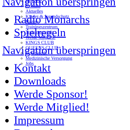
Navigation überspringen
Jobbörse
Kontakt
Aktuelles
Radio Monarchs
Kinder-& Jugendschutz
History
Trainingszentrum
Spielregeln
Trainingszeiten
Werde Mitglied!
KINGS CLUB
Navigation überspringen
QUEENS CLUB
Downloads
Medizinische Versorgung
Jobs
Kontakt
Downloads
Werde Sponsor!
Werde Mitglied!
Impressum