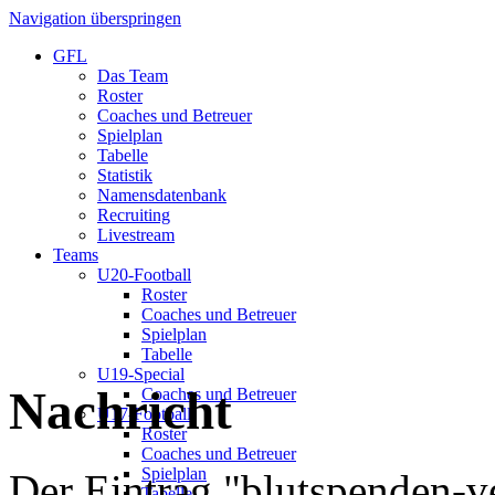
Navigation überspringen
GFL
Das Team
Roster
Coaches und Betreuer
Spielplan
Tabelle
Statistik
Namensdatenbank
Recruiting
Livestream
Teams
U20-Football
Roster
Coaches und Betreuer
Spielplan
Tabelle
U19-Special
Nachricht
Coaches und Betreuer
U17-Football
Roster
Coaches und Betreuer
Spielplan
Der Eintrag "blutspenden-v
Tabelle