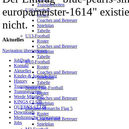
Trainingszeiten
europameister-1614" existier
U16-Football
Roster
Coaches und Betreuer
nicht.
Spielplan
Tabelle
U13-Football
Aktuelles
Roster
Coaches und Betreuer
Navigation überspringen
Spielplan
Tabelle
JobDraft
U10-Football
Kontakt
Roster
Aktuelles
Coaches und Betreuer
Kinder-& Jugendschutz
Spielplan
History
Tabelle
Trainingszentrum
Senior-Flag-Football
Trainingszeiten
Roster
Werde Mitglied!
Coaches und Betreuer
KINGS CLUB
Spielplan
QUEENS CLUB
Dresden Monarchs Flag 5
Downloads
Roster
Medizinische Versorgung
Coaches und Betreuer
Jobs
Spielplan