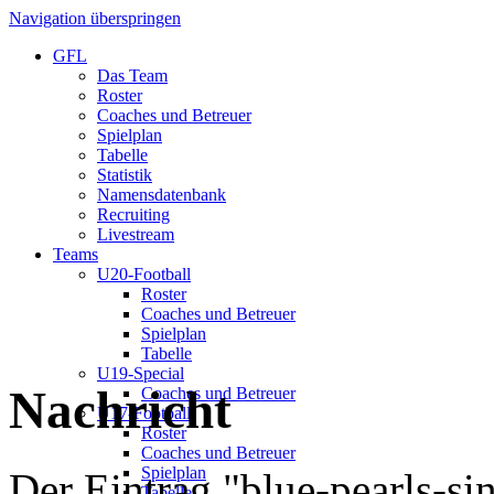
Navigation überspringen
GFL
Das Team
Roster
Coaches und Betreuer
Spielplan
Tabelle
Statistik
Namensdatenbank
Recruiting
Livestream
Teams
U20-Football
Roster
Coaches und Betreuer
Spielplan
Tabelle
U19-Special
Nachricht
Coaches und Betreuer
U17-Football
Roster
Coaches und Betreuer
Spielplan
Der Eintrag "blue-pearls-si
Tabelle