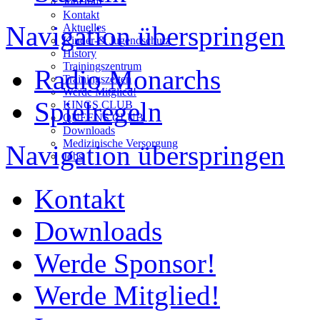
JobDraft
Kontakt
Navigation überspringen
Aktuelles
Kinder-& Jugendschutz
History
Trainingszentrum
Radio Monarchs
Trainingszeiten
Werde Mitglied!
Spielregeln
KINGS CLUB
QUEENS CLUB
Downloads
Medizinische Versorgung
Navigation überspringen
Jobs
Kontakt
Downloads
Werde Sponsor!
Werde Mitglied!