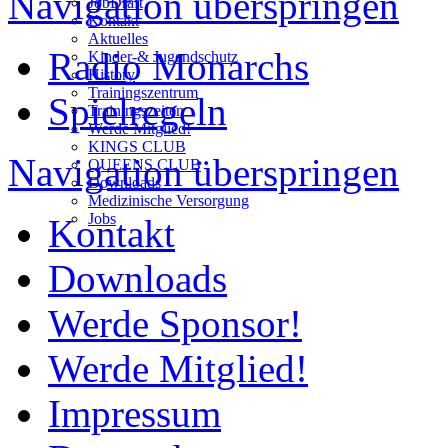
Navigation überspringen
JobDraft
Kontakt
Aktuelles
Radio Monarchs
Kinder-& Jugendschutz
History
Trainingszentrum
Spielregeln
Trainingszeiten
Werde Mitglied!
KINGS CLUB
Navigation überspringen
QUEENS CLUB
Downloads
Medizinische Versorgung
Jobs
Kontakt
Downloads
Werde Sponsor!
Werde Mitglied!
Impressum