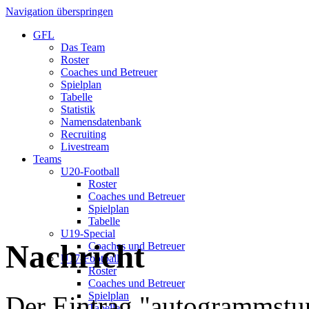
Navigation überspringen
GFL
Das Team
Roster
Coaches und Betreuer
Spielplan
Tabelle
Statistik
Namensdatenbank
Recruiting
Livestream
Teams
U20-Football
Roster
Coaches und Betreuer
Spielplan
Tabelle
U19-Special
Nachricht
Coaches und Betreuer
U17-Football
Roster
Coaches und Betreuer
Spielplan
Der Eintrag "autogrammstu
Tabelle