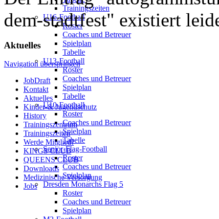
Trainingszeiten
dem-stadtfest" existiert leid
U16-Football
Roster
Coaches und Betreuer
Spielplan
Aktuelles
Tabelle
U13-Football
Navigation überspringen
Roster
Coaches und Betreuer
JobDraft
Spielplan
Kontakt
Tabelle
Aktuelles
U10-Football
Kinder-& Jugendschutz
Roster
History
Coaches und Betreuer
Trainingszentrum
Spielplan
Trainingszeiten
Tabelle
Werde Mitglied!
Senior-Flag-Football
KINGS CLUB
Roster
QUEENS CLUB
Coaches und Betreuer
Downloads
Spielplan
Medizinische Versorgung
Dresden Monarchs Flag 5
Jobs
Roster
Coaches und Betreuer
Spielplan