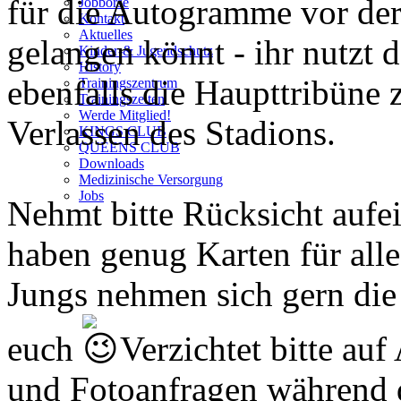
für die Autogramme vor der
Jobbörse
Kontakt
Aktuelles
gelangen könnt - ihr nutzt 
Kinder-& Jugendschutz
History
ebenfalls die Haupttribüne
Trainingszentrum
Trainingszeiten
Werde Mitglied!
Verlassen des Stadions.
KINGS CLUB
QUEENS CLUB
Downloads
Medizinische Versorgung
Jobs
Nehmt bitte Rücksicht aufei
haben genug Karten für alle
Jungs nehmen sich gern die 
euch
Verzichtet bitte au
und Fotoanfragen während 