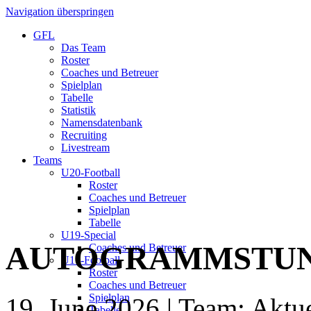
Navigation überspringen
GFL
Das Team
Roster
Coaches und Betreuer
Spielplan
Tabelle
Statistik
Namensdatenbank
Recruiting
Livestream
Teams
U20-Football
Roster
Coaches und Betreuer
Spielplan
Tabelle
U19-Special
AUTOGRAMMSTU
Coaches und Betreuer
U17-Football
Roster
Coaches und Betreuer
Spielplan
19. June 2026
| Team: Aktue
Tabelle