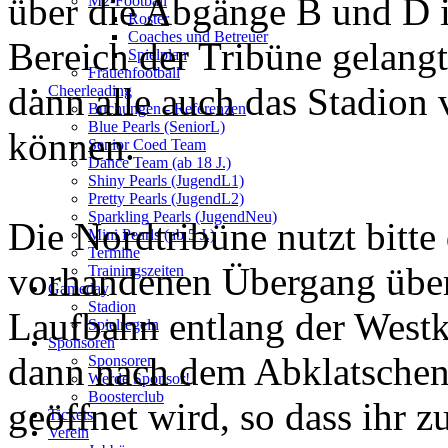
über die Abgänge B und D 
M2-Football
Roster
Coaches und Betreuer
Bereich der Tribüne gelangt
Spielplan
Frauenfootball
dann alle auch das Stadion 
Cheerleading
Buchungen - Referenzen
Blue Pearls (SeniorL)
können.
Senior Coed Team
Dance Team (ab 18 J.)
Shiny Pearls (JugendL1)
Pretty Pearls (JugendL2)
Sparkling Pearls (JugendNeu)
Die Nordtribüne nutzt bitte
Mini Pearls (ab 5 J.)
Termine
vorhandenen Übergang über
Trainingszeiten
Gameday
Stadion
Laufbahn entlang der Westk
Spielregeln
Sponsoren
dann nach dem Abklatschen
Sponsoren
Werde Sponsor!
Boosterclub
geöffnet wird, so dass ihr 
Tickets
Verein