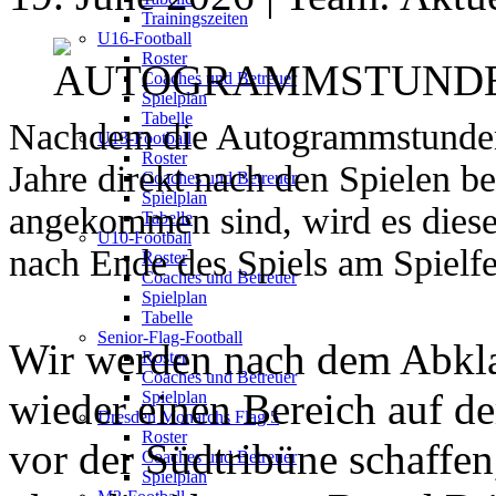
Trainingszeiten
U16-Football
Roster
Coaches und Betreuer
Spielplan
Tabelle
Nachdem die Autogrammstunden 
U13-Football
Roster
Jahre direkt nach den Spielen be
Coaches und Betreuer
Spielplan
angekommen sind, wird es diese
Tabelle
U10-Football
nach Ende des Spiels am Spielfe
Roster
Coaches und Betreuer
Spielplan
Tabelle
Senior-Flag-Football
Wir werden nach dem Abkl
Roster
Coaches und Betreuer
wieder einen Bereich auf d
Spielplan
Dresden Monarchs Flag 5
Roster
vor der Südtribüne schaffen
Coaches und Betreuer
Spielplan