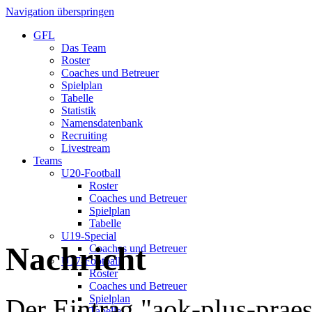
Navigation überspringen
GFL
Das Team
Roster
Coaches und Betreuer
Spielplan
Tabelle
Statistik
Namensdatenbank
Recruiting
Livestream
Teams
U20-Football
Roster
Coaches und Betreuer
Spielplan
Tabelle
U19-Special
Nachricht
Coaches und Betreuer
U17-Football
Roster
Coaches und Betreuer
Spielplan
Der Eintrag "aok-plus-praes
Tabelle