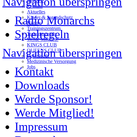
Navigation überspringen
Jobbörse
Kontakt
Aktuelles
Radio Monarchs
Kinder-& Jugendschutz
History
Trainingszentrum
Spielregeln
Trainingszeiten
Werde Mitglied!
KINGS CLUB
Navigation überspringen
QUEENS CLUB
Downloads
Medizinische Versorgung
Jobs
Kontakt
Downloads
Werde Sponsor!
Werde Mitglied!
Impressum