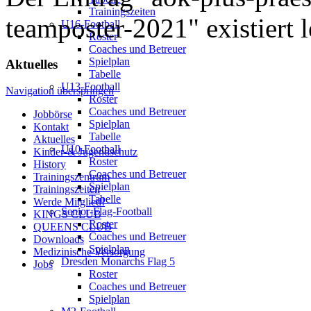
Trainingszeiten
teamposter-2021" existiert l
U16-Football
Roster
Coaches und Betreuer
Spielplan
Aktuelles
Tabelle
U13-Football
Navigation überspringen
Roster
Coaches und Betreuer
Jobbörse
Spielplan
Kontakt
Tabelle
Aktuelles
U10-Football
Kinder-& Jugendschutz
Roster
History
Coaches und Betreuer
Trainingszentrum
Spielplan
Trainingszeiten
Tabelle
Werde Mitglied!
Senior-Flag-Football
KINGS CLUB
Roster
QUEENS CLUB
Coaches und Betreuer
Downloads
Spielplan
Medizinische Versorgung
Dresden Monarchs Flag 5
Jobs
Roster
Coaches und Betreuer
Spielplan