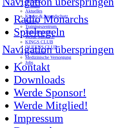
Navigation überspringen
Jobbörse
Kontakt
Aktuelles
Radio Monarchs
Kinder-& Jugendschutz
History
Trainingszentrum
Spielregeln
Trainingszeiten
Werde Mitglied!
KINGS CLUB
Navigation überspringen
QUEENS CLUB
Downloads
Medizinische Versorgung
Jobs
Kontakt
Downloads
Werde Sponsor!
Werde Mitglied!
Impressum