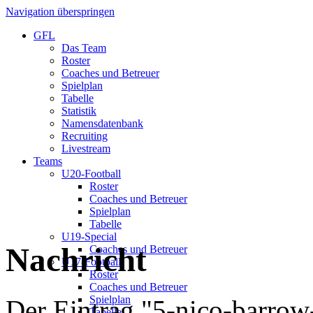
Navigation überspringen
GFL
Das Team
Roster
Coaches und Betreuer
Spielplan
Tabelle
Statistik
Namensdatenbank
Recruiting
Livestream
Teams
U20-Football
Roster
Coaches und Betreuer
Spielplan
Tabelle
U19-Special
Nachricht
Coaches und Betreuer
U17-Football
Roster
Coaches und Betreuer
Spielplan
Der Eintrag "5-nico-barrow
Tabelle