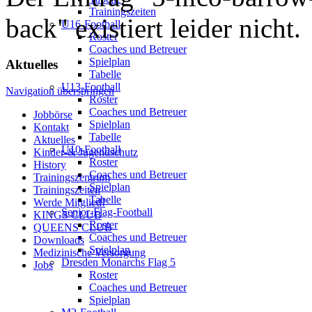
Trainingszeiten
back" existiert leider nicht.
U16-Football
Roster
Coaches und Betreuer
Spielplan
Aktuelles
Tabelle
U13-Football
Navigation überspringen
Roster
Coaches und Betreuer
Jobbörse
Spielplan
Kontakt
Tabelle
Aktuelles
U10-Football
Kinder-& Jugendschutz
Roster
History
Coaches und Betreuer
Trainingszentrum
Spielplan
Trainingszeiten
Tabelle
Werde Mitglied!
Senior-Flag-Football
KINGS CLUB
Roster
QUEENS CLUB
Coaches und Betreuer
Downloads
Spielplan
Medizinische Versorgung
Dresden Monarchs Flag 5
Jobs
Roster
Coaches und Betreuer
Spielplan