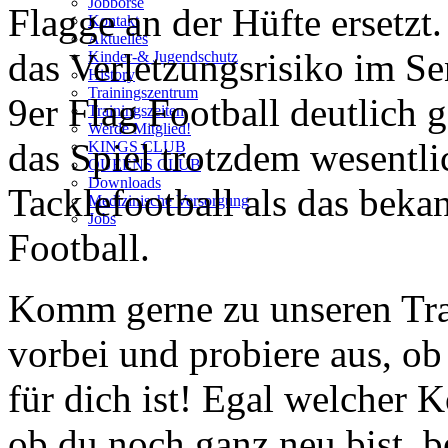
Jobbörse
Flagge an der Hüfte ersetzt.
Kontakt
Aktuelles
das Verletzungsrisiko im Se
Kinder-& Jugendschutz
History
Trainingszentrum
9er Flag Football deutlich 
Trainingszeiten
Werde Mitglied!
das Spiel trotzdem wesentl
KINGS CLUB
QUEENS CLUB
Downloads
Tacklefootball als das beka
Medizinische Versorgung
Jobs
Football.
Komm gerne zu unseren Tra
vorbei und probiere aus, ob
für dich ist! Egal welcher 
ob du noch ganz neu bist, b