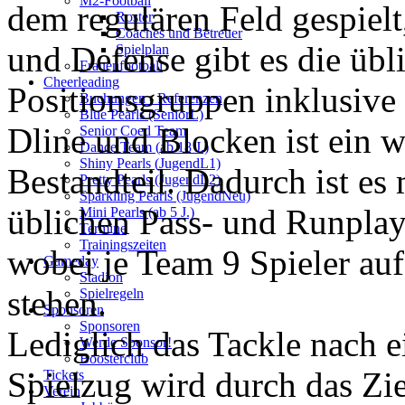
M2-Football
dem regulären Feld gespielt
Roster
Coaches und Betreuer
und Defense gibt es die übl
Spielplan
Frauenfootball
Cheerleading
Positionsgruppen inklusive
Buchungen - Referenzen
Blue Pearls (SeniorL)
Dline und Blocken ist ein w
Senior Coed Team
Dance Team (ab 18 J.)
Shiny Pearls (JugendL1)
Bestandteil. Dadurch ist es 
Pretty Pearls (JugendL2)
Sparkling Pearls (JugendNeu)
üblichen Pass- und Runplays
Mini Pearls (ab 5 J.)
Termine
Trainingszeiten
wobei je Team 9 Spieler au
Gameday
Stadion
stehen.
Spielregeln
Sponsoren
Sponsoren
Lediglich das Tackle nach 
Werde Sponsor!
Boosterclub
Spielzug wird durch das Zi
Tickets
Verein