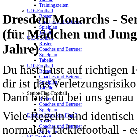
Trainingszeiten
U16-Football
Dresden Monarchs - Sen
Roster
Coaches und Betreuer
Spielplan
(für Mädchen und Jung
Tabelle
U13-Football
Roster
Jahre)
Coaches und Betreuer
Spielplan
Tabelle
Du hast Lust auf richtigen F
U10-Football
Roster
Coaches und Betreuer
dir ist das Verletzungsrisik
Spielplan
Tabelle
Dann bist du bei uns genau 
Senior-Flag-Football
Roster
Coaches und Betreuer
Spielplan
Viele Regeln sind identisc
Dresden Monarchs Flag 5
Roster
normalen Tacklefootball - e
Coaches und Betreuer
Spielplan