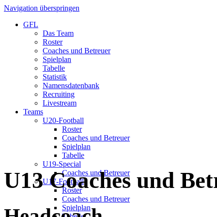
Navigation überspringen
GFL
Das Team
Roster
Coaches und Betreuer
Spielplan
Tabelle
Statistik
Namensdatenbank
Recruiting
Livestream
Teams
U20-Football
Roster
Coaches und Betreuer
Spielplan
Tabelle
U19-Special
U13 Coaches und Bet
Coaches und Betreuer
U17-Football
Roster
Coaches und Betreuer
Spielplan
Headcoach
Tabelle