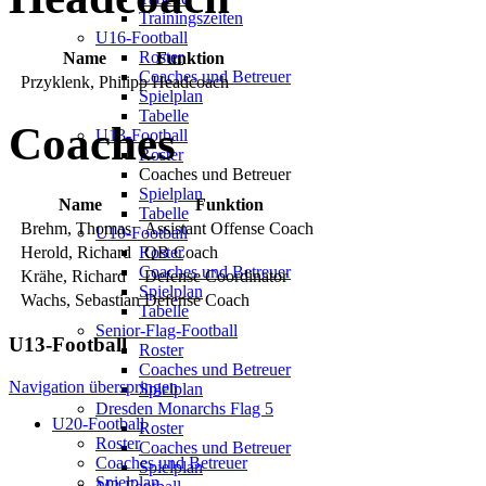
Trainingszeiten
U16-Football
Roster
Name
Funktion
Coaches und Betreuer
Przyklenk, Philipp
Headcoach
Spielplan
Tabelle
Coaches
U13-Football
Roster
Coaches und Betreuer
Spielplan
Name
Funktion
Tabelle
Brehm, Thomas
Assistant Offense Coach
U10-Football
Herold, Richard
QB Coach
Roster
Coaches und Betreuer
Krähe, Richard
Defense Coordinator
Spielplan
Wachs, Sebastian
Defense Coach
Tabelle
Senior-Flag-Football
U13-Football
Roster
Coaches und Betreuer
Navigation überspringen
Spielplan
Dresden Monarchs Flag 5
U20-Football
Roster
Roster
Coaches und Betreuer
Coaches und Betreuer
Spielplan
Spielplan