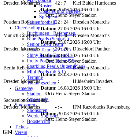
M2-Football
Dresden Monarchs
42 : 7
Kiel Baltic Hurricanes
Roster
Datum:
20.06.2026 16:00 Uhr
Coaches und Betreuer
Ort:
Heinz-Steyer Stadion
Spielplan
Potsdam Royals
22 : 24
Dresden Monarchs
Frauenfootball
Cheerleading
Datum:
27.06.2026 16:00 Uhr
Buchungen - Referenzen
Munich Cowboys
10 : 48
Dresden Monarchs
Blue Pearls (SeniorL)
Datum:
25.07.2026 16:00 Uhr
Senior Coed Team
Dresden Monarchs
30 : 20
Düsseldorf Panther
Dance Team (ab 18 J.)
Shiny Pearls (JugendL1)
Datum:
01.08.2026 16:00 Uhr
Pretty Pearls (JugendL2)
Ort:
Heinz-Steyer Stadion
Sparkling Pearls (JugendNeu)
Berlin Rebels
- : -
Dresden Monarchs
Mini Pearls (ab 5 J.)
Datum:
08.08.2026 16:00 Uhr
Termine
Dresden Monarchs
- : -
Hildesheim Invaders
Trainingszeiten
Datum:
16.08.2026 15:00 Uhr
Gameday
Ort:
Heinz-Steyer Stadion
Stadion
Spielregeln
Sachsenlotto Gameday
Sponsoren
Dresden Monarchs
- : -
IFM Razorbacks Ravensburg
Sponsoren
Datum:
30.08.2026 15:00 Uhr
Werde Sponsor!
Ort:
Heinz-Steyer Stadion
Boosterclub
Tickets
GFL
Verein