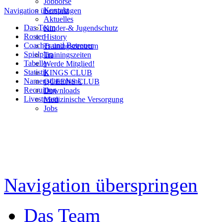
Jobbörse
Kontakt
Navigation überspringen
Aktuelles
Das Team
Kinder-& Jugendschutz
Roster
History
Coaches und Betreuer
Trainingszentrum
Spielplan
Trainingszeiten
Tabelle
Werde Mitglied!
Statistik
KINGS CLUB
Namensdatenbank
QUEENS CLUB
Recruiting
Downloads
Livestream
Medizinische Versorgung
Jobs
Navigation überspringen
Das Team