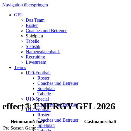
Navigation überspringen
GFL
Das Team
Roster
Coaches und Betreuer
Spielplan
Tabelle
Statistik
Namensdatenbank
Recruiting
Livestream
Teams
U20-Football
Roster
Coaches und Betreuer
Spielplan
Tabelle
U19-Special
effect® ENERGY GFL 2026
Coaches und Betreuer
U17-Football
Roster
Coaches und Betreuer
Heimmannschaft
Gastmannschaft
Spielplan
Pre Season Game
Tabelle