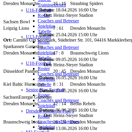
Dresden Monarchs
16 : 16
Straubing Spiders
Trainingszeiten
Datum:
18.04.2026 16:00 Uhr
U16-Football
Ort:
Heinz-Steyer Stadion
Roster
Coaches und Betreuer
Sachsen Bowl
Spielplan
Leipzig Lions
7 : 61
Dresden Monarchs
Tabelle
Datum:
25.04.2026 15:00 Uhr
U13-Football
Ort:
Camillo Ugi Sportpark, Städtelner Str. 101, 04416 Markkleeber
Roster
Sparkassen Gameday
Coaches und Betreuer
Spielplan
Dresden Monarchs
47 : 8
Braunschweig Lions
Tabelle
Datum:
09.05.2026 16:00 Uhr
U10-Football
Ort:
Heinz-Steyer Stadion
Roster
Düsseldorf Panther
20 : 45
Dresden Monarchs
Coaches und Betreuer
Datum:
16.05.2026 16:00 Uhr
Spielplan
Kiel Baltic Hurricanes
8 : 31
Dresden Monarchs
Tabelle
Senior-Flag-Football
Datum:
23.05.2026 16:00 Uhr
Roster
SachsenEnergie Gameday
Coaches und Betreuer
Dresden Monarchs
42 : 14
Berlin Rebels
Spielplan
Datum:
06.06.2026 16:00 Uhr
Dresden Monarchs Flag 5
Ort:
Heinz-Steyer Stadion
Roster
Coaches und Betreuer
Braunschweig Lions
16 : 24
Dresden Monarchs
Spielplan
Datum:
13.06.2026 16:00 Uhr