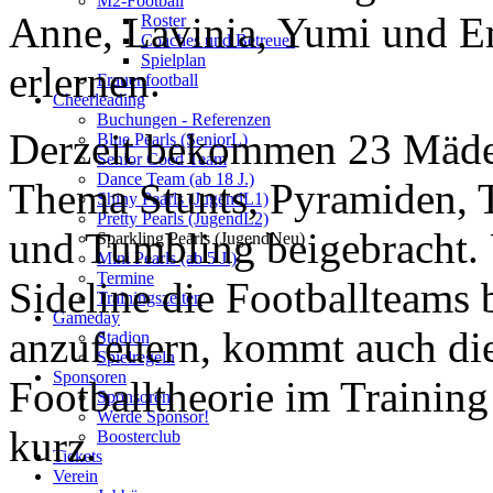
M2-Football
Anne, Lavinia, Yumi und 
Roster
Coaches und Betreuer
Spielplan
erlernen.
Frauenfootball
Cheerleading
Buchungen - Referenzen
Derzeit bekommen 23 Mädel
Blue Pearls (SeniorL)
Senior Coed Team
Dance Team (ab 18 J.)
Thema Stunts, Pyramiden, 
Shiny Pearls (JugendL1)
Pretty Pearls (JugendL2)
und Tumbling beigebracht.
Sparkling Pearls (JugendNeu)
Mini Pearls (ab 5 J.)
Termine
Sideline die Footballteams 
Trainingszeiten
Gameday
anzufeuern, kommt auch di
Stadion
Spielregeln
Sponsoren
Footballtheorie im Training
Sponsoren
Werde Sponsor!
kurz.
Boosterclub
Tickets
Verein