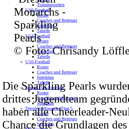
Trainingszeiten
U16-Football
Roster
Coaches und Betreuer
Spielplan
Tabelle
U13-Football
Roster
Coaches und Betreuer
© Foto: Chrisandy Löffle
Spielplan
Tabelle
U10-Football
Roster
Coaches und Betreuer
Spielplan
Die Sparkling Pearls wurde
Tabelle
Senior-Flag-Football
Roster
drittes Jugendteam gegründe
Coaches und Betreuer
Spielplan
haben alle Cheerleader-Neu
Dresden Monarchs Flag 5
Roster
Coaches und Betreuer
Chance die Grundlagen des
Spielplan