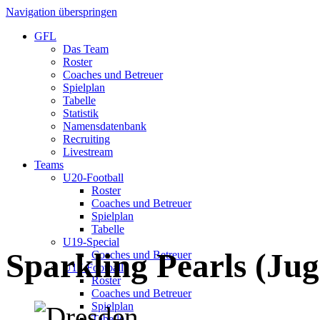
Navigation überspringen
GFL
Das Team
Roster
Coaches und Betreuer
Spielplan
Tabelle
Statistik
Namensdatenbank
Recruiting
Livestream
Teams
U20-Football
Roster
Coaches und Betreuer
Spielplan
Tabelle
U19-Special
Sparkling Pearls (Ju
Coaches und Betreuer
U17-Football
Roster
Coaches und Betreuer
Spielplan
Tabelle