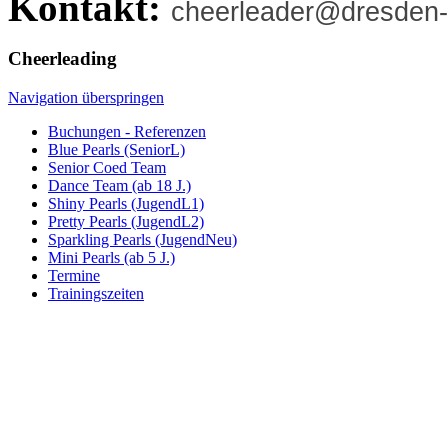
Kontakt:
cheerleader@dresden
Cheerleading
Navigation überspringen
Buchungen - Referenzen
Blue Pearls (SeniorL)
Senior Coed Team
Dance Team (ab 18 J.)
Shiny Pearls (JugendL1)
Pretty Pearls (JugendL2)
Sparkling Pearls (JugendNeu)
Mini Pearls (ab 5 J.)
Termine
Trainingszeiten