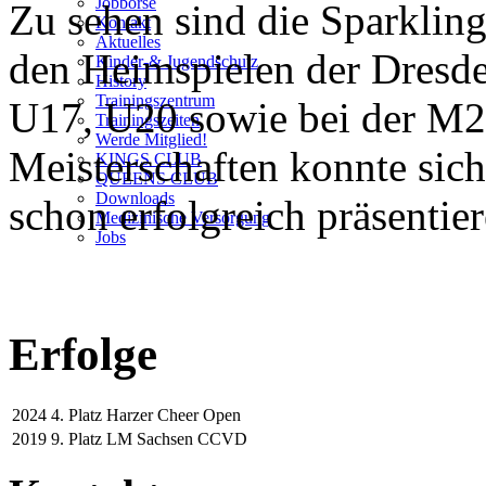
Jobbörse
Zu sehen sind die Sparkling
Kontakt
Aktuelles
den Heimspielen der Dresd
Kinder-& Jugendschutz
History
Trainingszentrum
U17, U20 sowie bei der M2
Trainingszeiten
Werde Mitglied!
Meisterschaften konnte sic
KINGS CLUB
QUEENS CLUB
Downloads
schon erfolgreich präsentier
Medizinische Versorgung
Jobs
Erfolge
2024
4. Platz Harzer Cheer Open
2019
9. Platz LM Sachsen CCVD